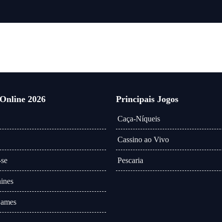
 Online 2026
Principais Jogos
Caça-Níqueis
Cassino ao Vivo
-se
Pescaria
ines
Games