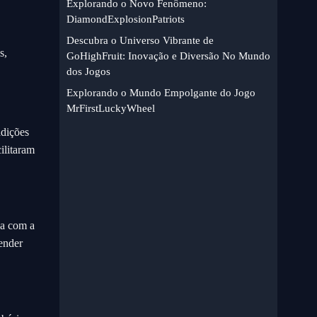
Explorando o Novo Fenômeno:
DiamondExplosionPatriots
Descubra o Universo Vibrante de
s,
GoHighFruit: Inovação e Diversão No Mundo
dos Jogos
Explorando o Mundo Empolgante do Jogo
MrFirstLuckyWheel
adições
ilitaram
ia com a
fender