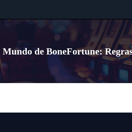
 Mundo de BoneFortune: Regras 