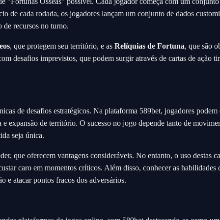
e "Fortunas Ósseas" possível. Cada jogador começa com um conjunto
nício de cada rodada, os jogadores lançam um conjunto de dados custom
 de recursos no turno.
eos
, que protegem seu território, e as
Relíquias de Fortuna
, que são o
m desafios imprevistos, que podem surgir através de cartas de ação ti
cas de desafios estratégicos. Na plataforma 589bet, jogadores podem 
sa e expansão de território. O sucesso no jogo depende tanto de movime
ida seja única.
oder, que oferecem vantagens consideráveis. No entanto, o uso destas c
 custar caro em momentos críticos. Além disso, conhecer as habilidades 
 e atacar pontos fracos dos adversários.