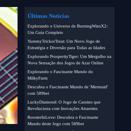
Últimas Notícias
Explorando o Universo de BurningWinsX2:
Um Guia Completo
YummyTrickorTreat: Um Novo Jogo de
Estratégia e Diversão para Todas as Idades
Explorando ProsperityTiger: Um Mergulho na
Nova Sensação dos Jogos de Azar Online
Explorando o Fascinante Mundo do
MilkyFarm
Descubra o Fascinante Mundo de 'Mermaid'
com 589bet
LuckyDiamond: O Jogo de Cassino que
Revoluciona com Inovações Atraentes
RoosterInLove: Descubra o Fascinante
Mundo deste Jogo com 589bet