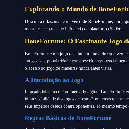
Explorando o Mundo de BoneFortun
Descubra o fascinante universo de BoneFortune, um jogo e
mecânicas e a recente influência da plataforma 589bet.
BoneFortune: O Fascinante Jogo de
BoneFortune é um jogo de tabuleiro inovador que vem conq
antigas, sua popularidade tem crescido exponencialmente,
o acesso ao jogo de maneiras nunca antes vistas.
A Introdução ao Jogo
Lançado inicialmente no mercado digital, BoneFortune 
imprevisibilidade dos jogos de azar. Com temas que remete
seus impérios ósseos contra oponentes, ao mesmo tempo
Regras Básicas de BoneFortune