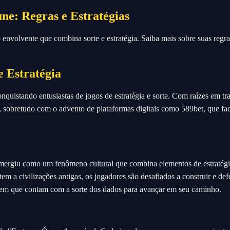
e: Regras e Estratégias
nvolvente que combina sorte e estratégia. Saiba mais sobre suas regra
 Estratégia
uistando entusiastas de jogos de estratégia e sorte. Com raízes em tr
 sobretudo com o advento de plataformas digitais como 589bet, que fac
emergiu como um fenômeno cultural que combina elementos de estratég
m a civilizações antigas, os jogadores são desafiados a construir e de
 em que contam com a sorte dos dados para avançar em seu caminho.