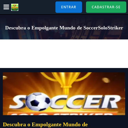
Pular
ENTRAR
CADASTRAR-SE
para
o
conteúdo
Descubra o Empolgante Mundo de SoccerSoloStriker
Descubra o Empolgante Mundo de