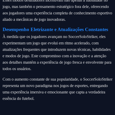
Esses modos desafiadores incentivam não apenas a habilidade no
jogo, mas também o pensamento estratégico fora dele, oferecendo
aos jogadores uma experiência completa de conhecimento esportivo
aliado a mecânicas de jogo inovadoras.
Desempenho Eletrizante e Atualizações Constantes
À medida que os jogadores avançam no SoccerSoloStriker, eles
experimentam um jogo que evolui em ritmo acelerado, com
atualizações frequentes que introduzem novas técnicas, habilidades
e modos de jogo. Este compromisso com a inovação e a atenção
aos detalhes mantém a experiência de jogo fresca e envolvente para
todos os usuários.
Com o aumento constante de sua popularidade, o SoccerSoloStriker
representa um novo paradigma nos jogos de esportes, entregando
uma experiência imersiva e emocionante que capta a verdadeira
essência do futebol.