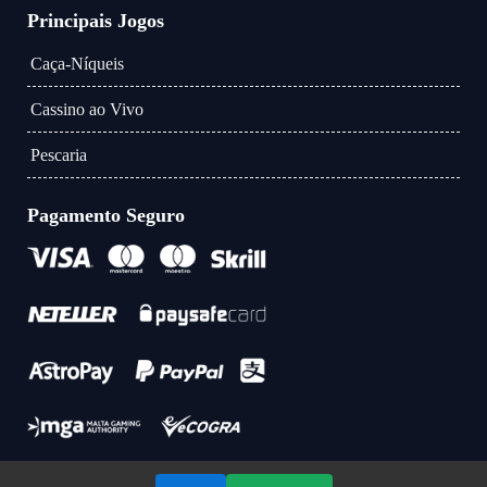
Principais Jogos
Caça-Níqueis
Cassino ao Vivo
Pescaria
Pagamento Seguro