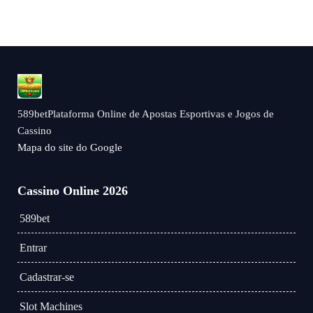
589betPlataforma Online de Apostas Esportivas e Jogos de
Cassino
Mapa do site do Google
Cassino Online 2026
589bet
Entrar
Cadastrar-se
Slot Machines