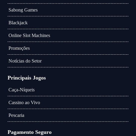
Sabong Games
Blackjack
Online Slot Machines
Promoções
Notícias do Setor
Principais Jogos
Caça-Níqueis
Cassino ao Vivo
Pescaria
Pagamento Seguro