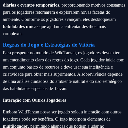
diárias
e
eventos temporários
, proporcionando motivos constantes
para os jogadores retornarem e explorarem novas facetas do
ambiente. Conforme os jogadores avançam, eles desbloqueiam
habilidades únicas
que ajudam a enfrentar desafios mais
complexos.
Regras do Jogo e Estratégias de Vitória
Para prosperar no mundo de WildTarzan, os jogadores devem ter
um entendimento claro das regras do jogo. Cada jogador inicia com
um conjunto básico de recursos e deve usar sua inteligência e
criatividade para obter mais suprimentos. A sobrevivência depende
de uma análise cuidadosa do ambiente natural e do uso estratégico
das habilidades especiais de Tarzan.
Interação com Outros Jogadores
Embora WildTarzan possa ser jogado solo, a interação com outros
jogadores pode ser benéfica. O jogo incorpora elementos de
multijogador
, permitindo alianças que podem ajudar no