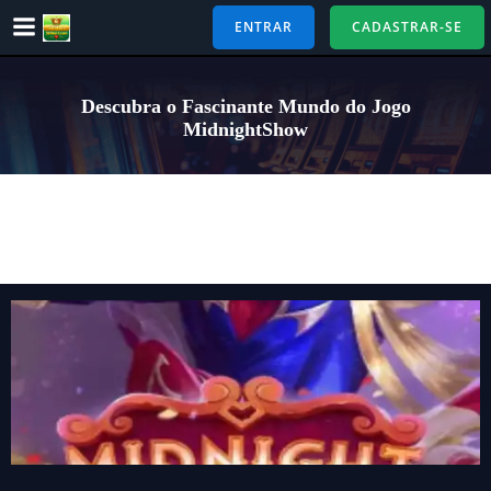
Pular
ENTRAR
CADASTRAR-SE
para
o
conteúdo
Descubra o Fascinante Mundo do Jogo
MidnightShow