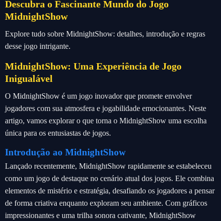
Descubra o Fascinante Mundo do Jogo
MidnightShow
Explore tudo sobre MidnightShow: detalhes, introdução e regras
desse jogo intrigante.
MidnightShow: Uma Experiência de Jogo
Inigualável
O MidnightShow é um jogo inovador que promete envolver
jogadores com sua atmosfera e jogabilidade emocionantes. Neste
artigo, vamos explorar o que torna o MidnightShow uma escolha
única para os entusiastas de jogos.
Introdução ao MidnightShow
Lançado recentemente, MidnightShow rapidamente se estabeleceu
como um jogo de destaque no cenário atual dos jogos. Ele combina
elementos de mistério e estratégia, desafiando os jogadores a pensar
de forma criativa enquanto exploram seu ambiente. Com gráficos
impressionantes e uma trilha sonora cativante, MidnightShow