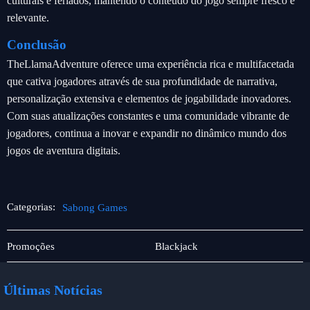
culturais e feriados, mantendo o conteúdo do jogo sempre fresco e
relevante.
Conclusão
TheLlamaAdventure oferece uma experiência rica e multifacetada
que cativa jogadores através de sua profundidade de narrativa,
personalização extensiva e elementos de jogabilidade inovadores.
Com suas atualizações constantes e uma comunidade vibrante de
jogadores, continua a inovar e expandir no dinâmico mundo dos
jogos de aventura digitais.
Categorias:
Sabong Games
Online
Sabong
Promoções
Blackjack
Slot
Games
Machines
Últimas Notícias